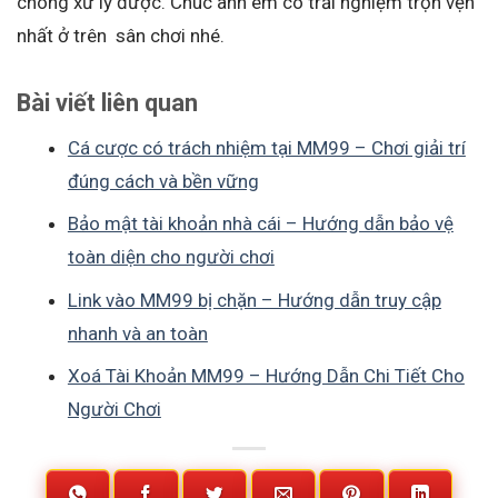
chóng xử lý được. Chúc anh em có trải nghiệm trọn vẹn
nhất ở trên sân chơi nhé.
Bài viết liên quan
Cá cược có trách nhiệm tại MM99 – Chơi giải trí
đúng cách và bền vững
Bảo mật tài khoản nhà cái – Hướng dẫn bảo vệ
toàn diện cho người chơi
Link vào MM99 bị chặn – Hướng dẫn truy cập
nhanh và an toàn
Xoá Tài Khoản MM99 – Hướng Dẫn Chi Tiết Cho
Người Chơi