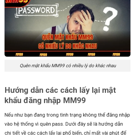
Quên mật khẩu MM99 có nhiều lý do khác nhau
Hướng dẫn các cách lấy lại mật
khẩu đăng nhập MM99
Nếu như bạn đang trong tình trạng không thể đăng nhập
vào hệ thống vì quên pass. Dưới đây sẽ là hướng dẫn
chi tiết về các cách lấy lại phổ biến, chỉ mất vài phút để