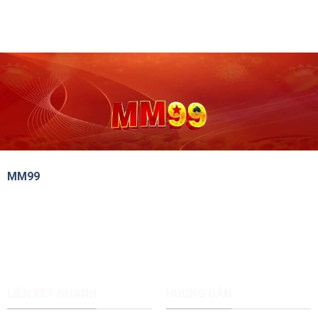
MM99
là nhà cái cá cược trực tuyến
uy tín hàng đầu
, cung
cấp đa dạng các trò chơi
hấp dẫn
và
an toàn
cho người chơi.
Với giao diện thân thiện và dịch vụ chăm sóc khách hàng
chuyên nghiệp, MM99 cam kết mang đến trải nghiệm giải trí
tuyệt vời nhất
.
LIÊN KẾT NHANH
HƯỚNG DẪN