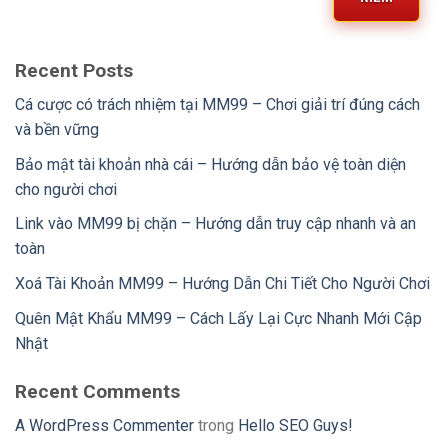
Recent Posts
Cá cược có trách nhiệm tại MM99 – Chơi giải trí đúng cách
và bền vững
Bảo mật tài khoản nhà cái – Hướng dẫn bảo vệ toàn diện
cho người chơi
Link vào MM99 bị chặn – Hướng dẫn truy cập nhanh và an
toàn
Xoá Tài Khoản MM99 – Hướng Dẫn Chi Tiết Cho Người Chơi
Quên Mật Khẩu MM99 – Cách Lấy Lại Cực Nhanh Mới Cập
Nhật
Recent Comments
A WordPress Commenter
trong
Hello SEO Guys!