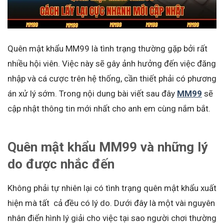
Quên mật khẩu MM99 là tình trạng thường gặp bởi rất
nhiều hội viên. Việc này sẽ gây ảnh hưởng đến việc đăng
nhập và cá cược trên hệ thống, cần thiết phải có phương
án xử lý sớm. Trong nội dung bài viết sau đây
MM99
sẽ
cập nhật thông tin mới nhất cho anh em cùng nắm bắt.
Quên mật khẩu MM99 và những lý
do được nhắc đến
Không phải tự nhiên lại có tình trạng quên mật khẩu xuất
hiện mà tất cả đều có lý do. Dưới đây là một vài nguyên
nhân điển hình lý giải cho việc tại sao người chơi thường