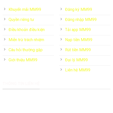
Khuyến mãi MM99
Đăng ký MM99
Quyền riêng tư
Đăng nhập MM99
Điều khoản điều kiện
Tải app MM99
Miễn trừ trách nhiệm
Nạp tiền MM99
Câu hỏi thường gặp
Rút tiền MM99
Giới thiệu MM99
Đại lý MM99
Liên hệ MM99
THÔNG TIN LIÊN HỆ
SĐT: 0987451354
Địa chỉ: Đ. Âu Cơ/32 Hẻm 1006, Khu phố 8, Tân Bình, Thành