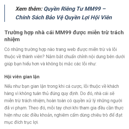
Xem thêm:
Quyền Riêng Tư MM99 –
Chính Sách Bảo Vệ Quyền Lợi Hội Viên
Trường hợp nhà cái MM99 được miễn trừ trách
nhiệm
Có những trường hợp nào trang web được miễn trừ và lỗi
thuộc về thành viên? Nắm bắt chuẩn chỉnh nội dung bên dưới
giúp bạn hiểu hơn và không bị mắc các lỗi như:
Hội viên gian lận
Nếu như bạn gian lận trong khi cá cược, lỗi thuộc về khách
hàng vì không tuân thủ đúng quy định. Do đó, nhà cái sẽ
miễn trừ trách nhiệm, hoàn toàn có quyền xử lý những người
đã vi phạm. Theo đó, mỗi tay chơi khi tham gia đều cần thực
hiện như các điều khoản, nghiêm cấm dùng chiêu trò để đạt
mục đích trục lợi.