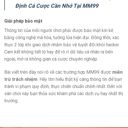
Định Cá Cược Cần Nhớ Tại MM99
Giải pháp bảo mật
Thông tin của mỗi người chơi phải được bảo mật kín kẽ
bằng công nghệ mã hóa, tường lửa hiện đại. Đồng thời, xác
thực 2 lớp khi giao dịch nhằm bảo vệ tuyệt đối khỏi hacker.
Cam kết không tiết lộ hay để rò rỉ dữ liệu cá nhân ra bên
ngoài, mở ra không gian cá cược chuyên nghiệp.
Bài viết trên đây nói rõ về các trường hợp MM99 được
miễn
trừ trách nhiệm
. Hãy tìm hiểu thật kỹ càng thông tin để bạn
tránh vi phạm quy định, thực chiến chuẩn chỉnh nhất. Đến với
sân chơi này bạn thỏa sức khám phá các dịch vụ hay nhất thị
trường.