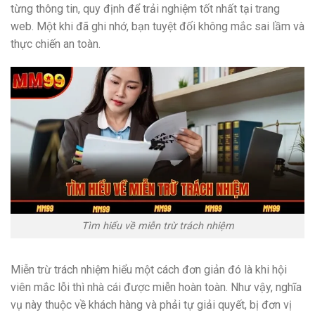
từng thông tin, quy định để trải nghiệm tốt nhất tại trang
web. Một khi đã ghi nhớ, bạn tuyệt đối không mắc sai lầm và
thực chiến an toàn.
Tìm hiểu về miễn trừ trách nhiệm
Miễn trừ trách nhiệm hiểu một cách đơn giản đó là khi hội
viên mắc lỗi thì nhà cái được miễn hoàn toàn. Như vậy, nghĩa
vụ này thuộc về khách hàng và phải tự giải quyết, bị đơn vị