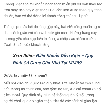
Không, việc tạo tài khoản hoàn toàn miễn phí dù bạn thao tác
trên máy tính hay điện thoại. Chỉ cần làm đúng theo quy trình
chuẩn, bạn có thể đăng ký thành công chỉ sau 1 phút.
Thông qua câu hỏi thường gặp này, bài viết cũng muốn người
chơi cảnh giác với các website giả mạo. Những trang này
thường yêu cầu nạp tiền trước, gia nhập sau nhằm chiếm
đoạt tài sản của khách hàng.
Xem thêm:
Điều Khoản Điều Kiện – Quy
Định Cá Cược Cần Nhớ Tại MM99
Được tạo mấy tài khoản?
Mỗi hội viên chỉ được tạo duy nhất 1 tài khoản và cần cung
cấp thông tin chính chủ, bao gồm họ tên, địa chỉ email và số
điện thoại. Quy định này giúp hệ thống quản lý số lượng
người chơi, qua đó ngăn chặn triệt để các hành vi gian lận.