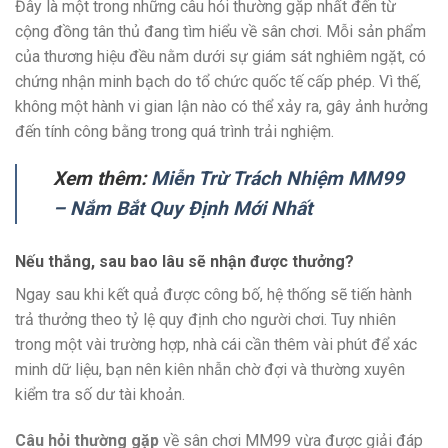
Đây là một trong những câu hỏi thường gặp nhất đến từ
cộng đồng tân thủ đang tìm hiểu về sân chơi. Mỗi sản phẩm
của thương hiệu đều nằm dưới sự giám sát nghiêm ngặt, có
chứng nhận minh bạch do tổ chức quốc tế cấp phép. Vì thế,
không một hành vi gian lận nào có thể xảy ra, gây ảnh hưởng
đến tính công bằng trong quá trình trải nghiệm.
Xem thêm:
Miễn Trừ Trách Nhiệm MM99
– Nắm Bắt Quy Định Mới Nhất
Nếu thắng, sau bao lâu sẽ nhận được thưởng?
Ngay sau khi kết quả được công bố, hệ thống sẽ tiến hành
trả thưởng theo tỷ lệ quy định cho người chơi. Tuy nhiên
trong một vài trường hợp, nhà cái cần thêm vài phút để xác
minh dữ liệu, bạn nên kiên nhẫn chờ đợi và thường xuyên
kiểm tra số dư tài khoản.
Câu hỏi thường gặp
về sân chơi MM99 vừa được giải đáp