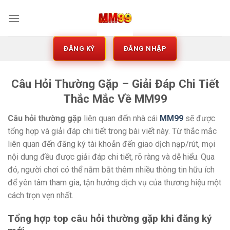
Bỏ
qua
nội
dung
ĐĂNG KÝ
ĐĂNG NHẬP
Câu Hỏi Thường Gặp – Giải Đáp Chi Tiết
Thắc Mắc Về MM99
Câu hỏi thường gặp
liên quan đến nhà cái
MM99
sẽ được
tổng hợp và giải đáp chi tiết trong bài viết này. Từ thắc mắc
liên quan đến đăng ký tài khoản đến giao dịch nạp/rút, mọi
nội dung đều được giải đáp chi tiết, rõ ràng và dễ hiểu. Qua
đó, người chơi có thể nắm bắt thêm nhiều thông tin hữu ích
để yên tâm tham gia, tận hưởng dịch vụ của thương hiệu một
cách trọn vẹn nhất.
Tổng hợp top câu hỏi thường gặp khi đăng ký